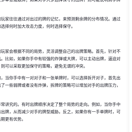
的玩家往往通过对出过的牌的记忆，来预测剩余牌的分布情况。通过
如选择何时加大攻击力度，何时选择保守。
的玩家会根据不同的局势，灵活调整自己的出牌策略。首先，针对不
机。比如，如果你手中有较强的炸弹或大牌，可以主动出牌，逼迫对
，则可以采取更加保守的策略，避免无谓的冲突。
如，当你手中有一对对子和一张单牌时，可以选择拆开对子，首先出
出了一些弱牌或者没有炸弹，拆牌的策略可以增加对手的出牌压力，
非常讲究的。有时出牌顺序决定了整个局势的走向。例如，当你手中
前出牌，从而减少对手的牌型威胁。反之，如果你有一手单牌时，可
后期更有优势。