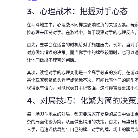
3、心理战术：把握对手心态
在JJ斗地主中，心理战术同样是影响胜负的关键因素。玩
控心理来压制对手。在游戏中，善于观察对手的心理反应
首先，要学会在适当的时机给对手施加压力。例如，当对手
对方做出错误的决策。而当你手中的牌型较弱时，也可以
让他们做出不理智的判断。
其次，读懂对手的心理变化是一个高手必备的技巧。在游
某个玩家频繁低头看牌或犹豫不决，可能代表他们的牌型
现得很有信心，可能代表其手牌较强，这时你需要更加小
4、对局技巧：化繁为简的决策
每一场JJ斗地主的对局，都需要玩家在复杂的局面中做出
杂的局面化繁为简，从而做出精准的决策。首先，局势分
入手，迅速评估局势：自己的牌、对手的牌、场上的牌局