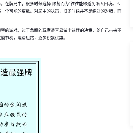
。在牌局中，很多时候选择“顺势而为”往往能够避免陷入困境。即
每一个可能的变数。对局中的决策，很多时候并不是绝对的对错，而
观察的游戏，过于急躁的玩家很容易做出错误的决策，给自己带来不
放慢节奏，理清思路，逐步积累优势。