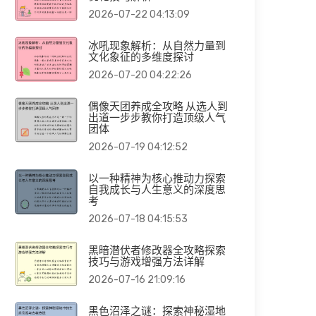
2026-07-22 04:13:09
冰吼现象解析：从自然力量到
文化象征的多维度探讨
2026-07-20 04:22:26
偶像天团养成全攻略 从选人到
出道一步步教你打造顶级人气
团体
2026-07-19 04:12:52
以一种精神为核心推动力探索
自我成长与人生意义的深度思
考
2026-07-18 04:15:53
黑暗潜伏者修改器全攻略探索
技巧与游戏增强方法详解
2026-07-16 21:09:16
黑色沼泽之谜：探索神秘湿地