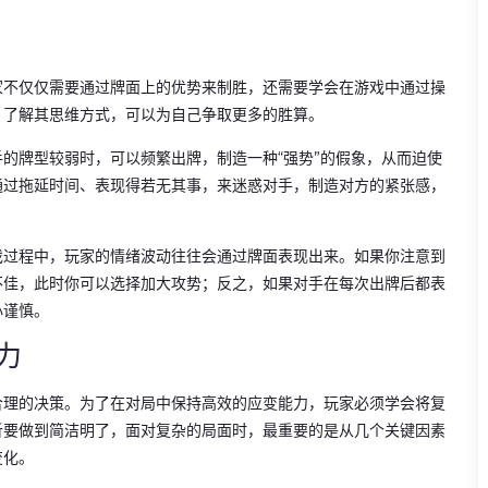
家不仅仅需要通过牌面上的优势来制胜，还需要学会在游戏中通过操
，了解其思维方式，可以为自己争取更多的胜算。
的牌型较弱时，可以频繁出牌，制造一种“强势”的假象，从而迫使
通过拖延时间、表现得若无其事，来迷惑对手，制造对方的紧张感，
戏过程中，玩家的情绪波动往往会通过牌面表现出来。如果你注意到
不佳，此时你可以选择加大攻势；反之，如果对手在每次出牌后都表
心谨慎。
力
合理的决策。为了在对局中保持高效的应变能力，玩家必须学会将复
析要做到简洁明了，面对复杂的局面时，最重要的是从几个关键因素
变化。