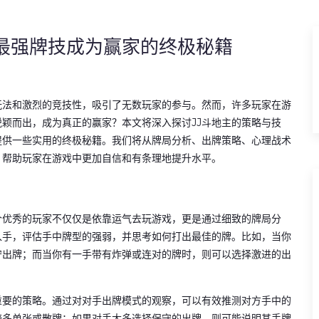
造最强牌技成为赢家的终极秘籍
玩法和激烈的竞技性，吸引了无数玩家的参与。然而，许多玩家在游
脱颖而出，成为真正的赢家？本文将深入探讨JJ斗地主的策略与技
提供一些实用的终极秘籍。我们将从牌局分析、出牌策略、心理战术
，帮助玩家在游戏中更加自信和有条理地提升水平。
个优秀的玩家不仅仅是依靠运气去玩游戏，更是通过细致的牌局分
入手，评估手中牌型的强弱，并思考如何打出最佳的牌。比如，当你
守出牌；而当你有一手带有炸弹或连对的牌时，则可以选择激进的出
重要的策略。通过对对手出牌模式的观察，可以有效推测对方手中的
较多单张或散牌；如果对手大多选择保守的出牌，则可能说明其手牌