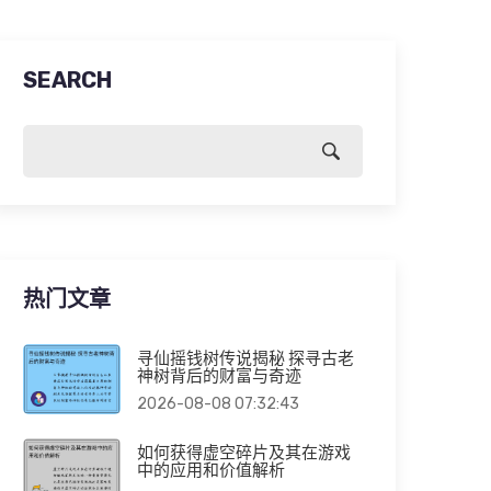
SEARCH
热门文章
寻仙摇钱树传说揭秘 探寻古老
神树背后的财富与奇迹
2026-08-08 07:32:43
如何获得虚空碎片及其在游戏
中的应用和价值解析