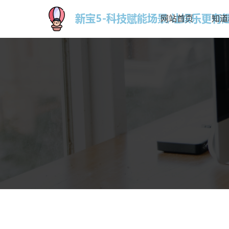
网站首页
知道