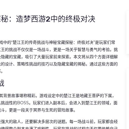
秘：造梦西游2中的终极对决
戏中的“楚江王的传奇挑战与神秘宝藏探秘：终极对决”是玩家们常
江王的挑战不仅仅是一场战斗，更是一场关乎智慧与勇气的考验。挑
及隐藏的宝藏，吸引了大量玩家前来探索。本文将从四个方面详细解
法的设计、策略性挑战的技巧以及隐藏宝藏的揭秘。通过这些方面的
率。
战
，其背景故事堪称精彩。游戏设定中的楚江王是地藏王菩萨的下属，
挑战性的BOSS。玩家们进入副本后，会进入到楚江王的领域，面
战斗，更是一段关于冥界与生死的冒险故事。
是强大的敌人，还要解决多层次的谜题。每一场战斗前，玩家都会经
动使得整个副本充满了戏剧性。玩家在挑战的过程中不仅要依赖自己