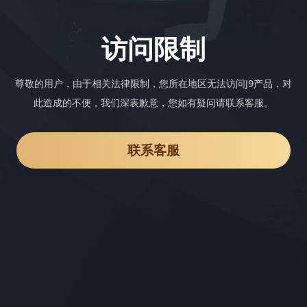
访问限制
尊敬的用户，由于相关法律限制，您所在地区无法访问J9产品，对
此造成的不便，我们深表歉意，您如有疑问请联系客服。
联系客服