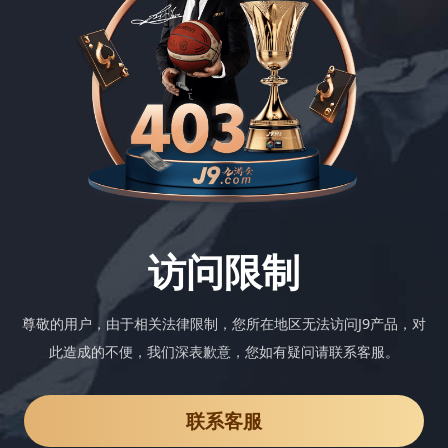
访问限制
尊敬的用户，由于相关法律限制，您所在地区无法访问J9产品，对
此造成的不便，我们深表歉意，您如有疑问请联系客服。
联系客服