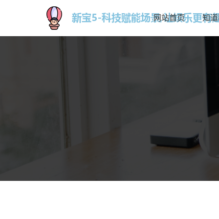
网站首页
知道