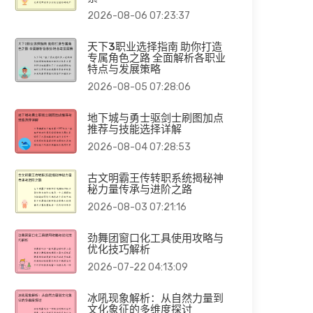
2026-08-06 07:23:37
天下3职业选择指南 助你打造
专属角色之路 全面解析各职业
特点与发展策略
2026-08-05 07:28:06
地下城与勇士驱剑士刷图加点
推荐与技能选择详解
2026-08-04 07:28:53
古文明霸王传转职系统揭秘神
秘力量传承与进阶之路
2026-08-03 07:21:16
劲舞团窗口化工具使用攻略与
优化技巧解析
2026-07-22 04:13:09
冰吼现象解析：从自然力量到
文化象征的多维度探讨