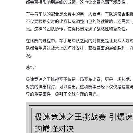
都会直接影响到最终的成绩，这也让比赛充满了戏剧性。
车手与车队的配合是比赛中的另一大看点。车队通常会根
不仅要根据实时的比赛状况调整自己的驾驶策略，还需要
息。这样的团队协作，使得比赛充满了战略性和复杂性。
在比赛的过程中，车手与车队之间的对抗更是让观众大呼
队都希望通过战术上的巧妙安排，获得赛事的最终胜利。
况。
总结：
极速竞速之王挑战赛不仅是一场赛车比赛，更是一场技术
对抗的详细探讨，可以看出，这项赛事已经不仅仅是速度
界的重要事件，吸引了全球车迷的目光。