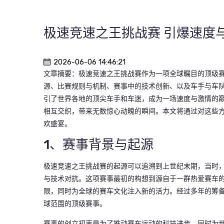
极速竞速之王挑战赛 引爆速度
2026-06-06 14:46:21
文章摘要：极速竞速之王挑战赛作为一项全球瞩目的顶级
源、比赛规则与机制、赛事中的技术创新、以及车手与车
引了世界各地的顶尖车手和车迷，成为一场速度与激情的
相互交织，带来无数惊心动魄的瞬间。本文将通过对这些
欢盛宴。
1、赛事背景与起源
极速竞速之王挑战赛的起源可以追溯到上世纪末期，当时
与技术对抗。这项赛事最初的构想到源自于一群热爱赛车
限，同时为全球的赛车文化注入新的活力。经过多年的筹
球范围的顶级赛事。
赛事的创立初衷是为了推动赛车运动的科技进步，同时为