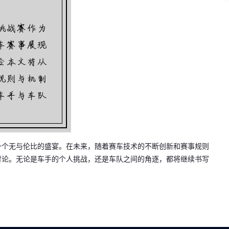
一个无与伦比的盛宴。在未来，随着赛车技术的不断创新和赛事规则
讨论。无论是车手的个人挑战，还是车队之间的角逐，都将继续书写