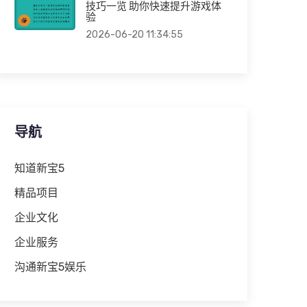
技巧一览 助你快速提升游戏体
验
2026-06-20 11:34:55
导航
知道新宝5
精品项目
企业文化
企业服务
沟通新宝5娱乐