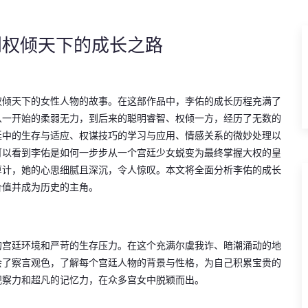
到权倾天下的成长之路
权倾天下的女性人物的故事。在这部作品中，李佑的成长历程充满了
从一开始的柔弱无力，到后来的聪明睿智、权倾一方，经历了无数的
廷中的生存与适应、权谋技巧的学习与应用、情感关系的微妙处理以
可以看到李佑是如何一步步从一个宫廷少女蜕变为最终掌握大权的皇
算计，她的心思细腻且深沉，令人惊叹。本文将全面分析李佑的成长
价值并成为历史的主角。
的宫廷环境和严苛的生存压力。在这个充满尔虞我诈、暗潮涌动的地
会了察言观色，了解每个宫廷人物的背景与性格，为自己积累宝贵的
观察力和超凡的记忆力，在众多宫女中脱颖而出。