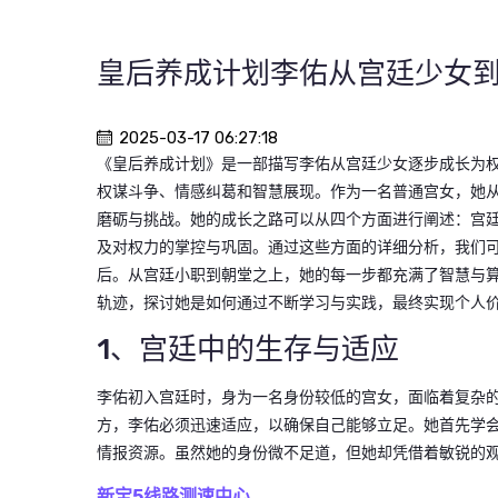
皇后养成计划李佑从宫廷少女
2025-03-17 06:27:18
《皇后养成计划》是一部描写李佑从宫廷少女逐步成长为
权谋斗争、情感纠葛和智慧展现。作为一名普通宫女，她
磨砺与挑战。她的成长之路可以从四个方面进行阐述：宫
及对权力的掌控与巩固。通过这些方面的详细分析，我们
后。从宫廷小职到朝堂之上，她的每一步都充满了智慧与
轨迹，探讨她是如何通过不断学习与实践，最终实现个人
1、宫廷中的生存与适应
李佑初入宫廷时，身为一名身份较低的宫女，面临着复杂
方，李佑必须迅速适应，以确保自己能够立足。她首先学
情报资源。虽然她的身份微不足道，但她却凭借着敏锐的
新宝5线路测速中心