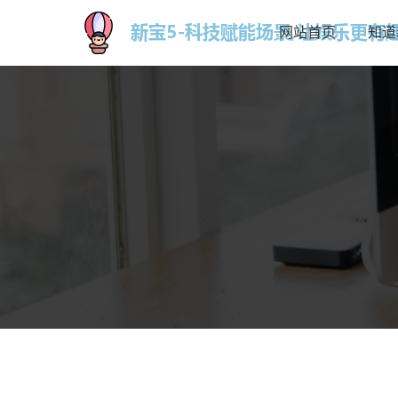
网站首页
知道