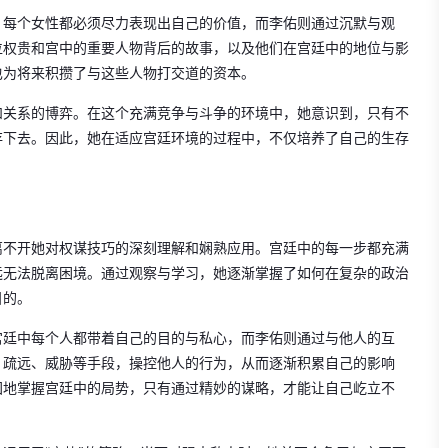
，每个女性都必须尽力表现出自己的价值，而李佑则通过沉默与观
位权贵和宫中的重要人物背后的故事，以及他们在宫廷中的地位与影
也为将来积攒了与这些人物打交道的资本。
和关系的博弈。在这个充满竞争与斗争的环境中，她意识到，只有不
存下去。因此，她在适应宫廷环境的过程中，不仅培养了自己的生存
离不开她对权谋技巧的深刻理解和娴熟应用。宫廷中的每一步都充满
远无法脱离困境。通过观察与学习，她逐渐掌握了如何在复杂的政治
目的。
宫廷中每个人都带着自己的目的与私心，而李佑则通过与他人的互
、疏远、威胁等手段，操控他人的行为，从而逐渐积累自己的影响
固地掌握宫廷中的局势，只有通过精妙的谋略，才能让自己屹立不