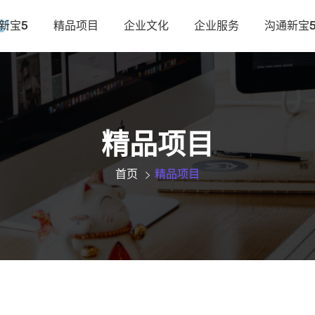
新宝5
精品项目
企业文化
企业服务
沟通新宝
精品项目
首页
精品项目