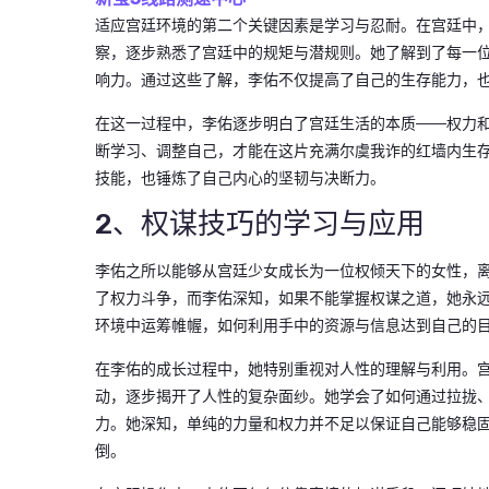
适应宫廷环境的第二个关键因素是学习与忍耐。在宫廷中
察，逐步熟悉了宫廷中的规矩与潜规则。她了解到了每一
响力。通过这些了解，李佑不仅提高了自己的生存能力，
在这一过程中，李佑逐步明白了宫廷生活的本质——权力
断学习、调整自己，才能在这片充满尔虞我诈的红墙内生
技能，也锤炼了自己内心的坚韧与决断力。
2、权谋技巧的学习与应用
李佑之所以能够从宫廷少女成长为一位权倾天下的女性，
了权力斗争，而李佑深知，如果不能掌握权谋之道，她永
环境中运筹帷幄，如何利用手中的资源与信息达到自己的
在李佑的成长过程中，她特别重视对人性的理解与利用。
动，逐步揭开了人性的复杂面纱。她学会了如何通过拉拢
力。她深知，单纯的力量和权力并不足以保证自己能够稳
倒。