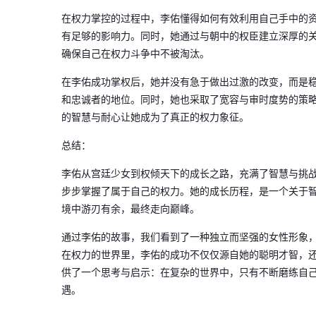
在权力掌控的过程中，李佑懂得如何有效利用自己手中的
有足够的影响力。同时，她通过与朝中的权臣建立深厚的
确保自己在权力斗争中不被淘汰。
在李佑成功掌权后，她并没有急于做出过激的改变，而是
和忠诚者的地位。同时，她也采取了宽容与审时度势的策
的智慧与耐心让她成为了真正的权力象征。
总结：
李佑从宫廷少女到权倾天下的成长之路，充满了智慧与挑
步步掌握了属于自己的权力。她的成长历程，是一个关于
境中游刃有余，最终走向巅峰。
通过李佑的故事，我们看到了一种独立而坚强的女性形象
在权力的世界里，李佑的成功不仅仅源自她的聪明才智，
供了一个思考与启示：在复杂的世界中，只有不断磨练自
遇。